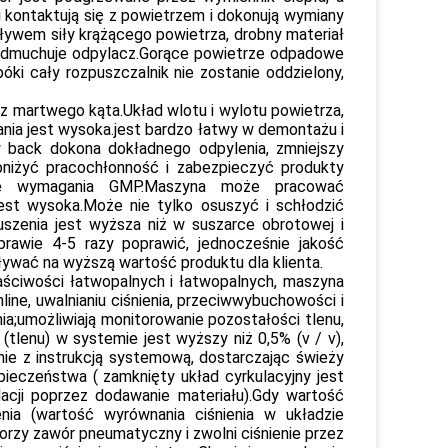
i kontaktują się z powietrzem i dokonują wymiany
ływem siły krążącego powietrza, drobny materiał
zedmuchuje odpylacz.Gorące powietrze odpadowe
óki cały rozpuszczalnik nie zostanie oddzielony,
ez martwego kąta.Układ wlotu i wylotu powietrza,
nia jest wysoka.jest bardzo łatwy w demontażu i
w back dokona dokładnego odpylenia, zmniejszy
bniżyć pracochłonność i zabezpieczyć produkty
dowe wymagania GMP.Maszyna może pracować
jest wysoka.Może nie tylko osuszyć i schłodzić
suszenia jest wyższa niż w suszarce obrotowej i
prawie 4-5 razy poprawić, jednocześnie jakość
ywać na wyższą wartość produktu dla klienta.
ściwości łatwopalnych i łatwopalnych, maszyna
ine, uwalnianiu ciśnienia, przeciwwybuchowości i
nia;umożliwiają monitorowanie pozostałości tlenu,
 (tlenu) w systemie jest wyższy niż 0,5% (v / v),
nie z instrukcją systemową, dostarczając świeży
ieczeństwa ( zamknięty układ cyrkulacyjny jest
ulacji poprzez dodawanie materiału).Gdy wartość
nia (wartość wyrównania ciśnienia w układzie
rzy zawór pneumatyczny i zwolni ciśnienie przez