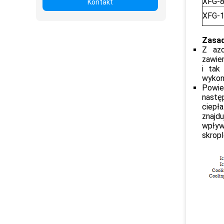
XFG-
Kontakt
XFG-
Zasa
Z azo
zawie
i tak
wykona
Powie
następ
ciepła
znajd
wpływa
skropl