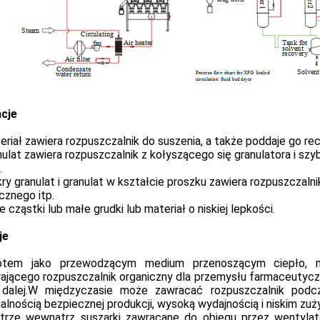
acje
riał zawiera rozpuszczalnik do suszenia, a także poddaje go rec
ulat zawiera rozpuszczalnik z kołyszącego się granulatora i s
.
ry granulat i granulat w kształcie proszku zawiera rozpuszcza
cznego itp.
 cząstki lub małe grudki lub materiał o niskiej lepkości.
je
tem jako przewodzącym medium przenoszącym ciepło, ma
rającego rozpuszczalnik organiczny dla przemysłu farmaceutyc
 dalej.W międzyczasie może zawracać rozpuszczalnik podcz
lnością bezpiecznej produkcji, wysoką wydajnością i niskim zuży
trze wewnątrz suszarki zawracane do obiegu przez wentylat