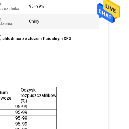
k
95–99%
zczalnika:
e
Chiny
dzenia:
G
,
2
,
chłodnica ze złożem fluidalnym XFG
Odzysk
ium
rozpuszczalników
ewcze
(%)
95-99
95-99
95-99
95-99