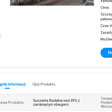
zamówi
Cena:
Szczeg
pakowa
Czas d
Zasady
Możliw
Na
óły Informacji
Opis Produktu
Tempe
Suszarka fluidalna serii XFG z
azwa Produktu:
Powiet
zamkniętym obiegiem
Wloto