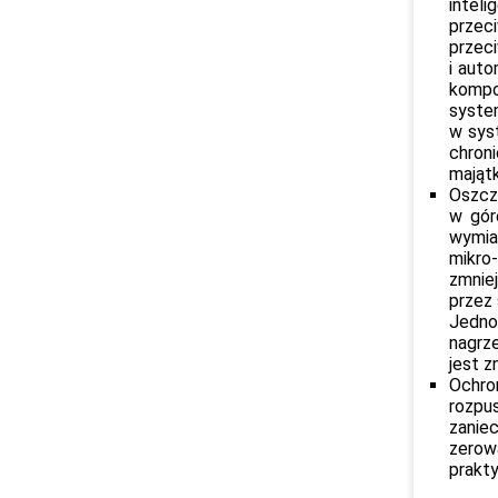
intel
przec
przec
i aut
kompo
system
w sys
chron
mająt
Oszcz
w gór
wymian
mikro-
zmnie
przez
Jedno
nagrz
jest z
Ochro
rozpu
zanie
zerow
prakty