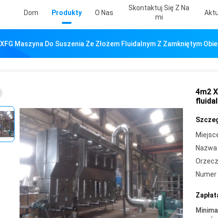
Skontaktuj Się Z Na
Dom
Produkty
O Nas
Aktu
Mi
XFG Maszyna Do Suszenia Ze Złożem Fluidalnym Z Zamkniętym Obi
4m2 X
fluid
Szczeg
Miejsc
Nazwa 
Orzecz
Numer 
Zapłat
Minima