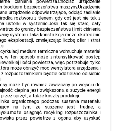
rne ciśnienie powietrza.Chociaż urządzenie
m środkiem bezpieczeństwa maszyny.Urządzenie
ne urządzenie odpowietrzające, odciąć zasilanie
rodka roztworu z tlenem, gdy coś jest nie tak z
 usterki w systemie.Jeśli tak się stało, cały
ietrza do granicy bezpieczeństwa (limit ciśnienia
warię systemu.Taka konstrukcja może skutecznie
eksploatacji, zmniejszając liczbę ofiar i strat
i.
 cyrkulacji.medium termiczne wdmuchuje materiał
em, w ten sposób może zintensyfikować postęp
ewielkiej ilości powietrza, więc potrzebuje tylko
 która może obniżyć moc wentylatora urządzenia i
z rozpuszczalnikiem będzie oddzielane od siebie
.
 rosy może być również zawracany po wejściu do
ność cieplna jest zwiększona, a zużycie energii
przez sprzęt, a także koszty produkcji.
lnika organicznego podczas suszenia materiału
gający na tym, że suszenie jest trudne, a
słu.może osiągnąć recykling rozpuszczalnika i
owiska przez powietrze z ogona, aby uzyskać