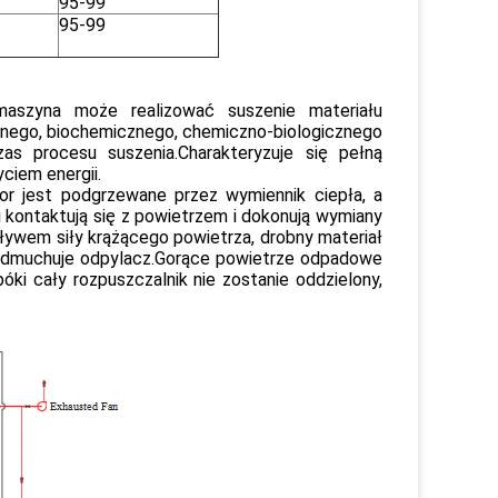
95-99
95-99
szyna może realizować suszenie materiału
znego, biochemicznego, chemiczno-biologicznego
as procesu suszenia.Charakteryzuje się pełną
ciem energii.
or jest podgrzewane przez wymiennik ciepła, a
i kontaktują się z powietrzem i dokonują wymiany
ływem siły krążącego powietrza, drobny materiał
zedmuchuje odpylacz.Gorące powietrze odpadowe
óki cały rozpuszczalnik nie zostanie oddzielony,