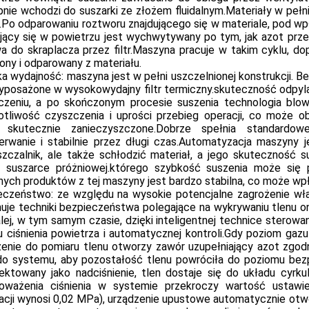
nie wchodzi do suszarki ze złożem fluidalnym.Materiały w pełn
.Po odparowaniu roztworu znajdującego się w materiale, pod wp
ujący się w powietrzu jest wychwytywany po tym, jak azot pr
 do skraplacza przez filtr.Maszyna pracuje w takim cyklu, dop
ony i odparowany z materiału.
 wydajność: maszyna jest w pełni uszczelnionej konstrukcji. B
yposażone w wysokowydajny filtr termiczny.skuteczność odpyla
czeniu, a po skończonym procesie suszenia technologia blo
otliwość czyszczenia i uprości przebieg operacji, co może o
 skutecznie zanieczyszczone.Dobrze spełnia standar
zerwanie i stabilnie przez długi czas.Automatyzacja maszyny 
szczalnik, ale także schłodzić materiał, a jego skuteczność 
j suszarce próżniowej.którego szybkość suszenia może się 
nych produktów z tej maszyny jest bardzo stabilna, co może wpł
eczeństwo: ze względu na wysokie potencjalne zagrożenie wła
uje techniki bezpieczeństwa polegające na wykrywaniu tlenu onl
lej, w tym samym czasie, dzięki inteligentnej technice sterowa
u ciśnienia powietrza i automatycznej kontroli.Gdy poziom gazu
zenie do pomiaru tlenu otworzy zawór uzupełniający azot zgod
do systemu, aby pozostałość tlenu powróciła do poziomu bezp
jektowany jako nadciśnienie, tlen dostaje się do układu cyrk
oważenia ciśnienia w systemie przekroczy wartość ustawie
acji wynosi 0,02 MPa), urządzenie upustowe automatycznie otwo