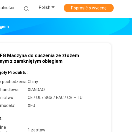
Polish
alności
Poprosić o wycenę
egiem
FG Maszyna do suszenia ze złożem
alnym z zamkniętym obiegiem
óły Produktu:
e pochodzenia:
Chiny
handlowa:
XIANDAO
nictwo:
CE / UL / SGS / EAC / CR – TU
modelu:
XFG
a:
lne
1 zestaw