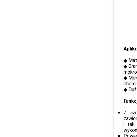
Aplik
◆ Mate
◆ Gran
mokro
◆ Mok
chemi
◆ Duże
funkc
Z azo
zawie
i tak
wykona
Powie