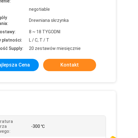
enie:
negotiable
óły
Drewniana skrzynka
nia:
ostawy:
8 ~ 18 TYGODNI
 płatności:
L / C, T / T
ość Supply:
20 zestawów miesięcznie
jlepsza Cena
Kontakt
ratura
rza
-300 ℃
wego: