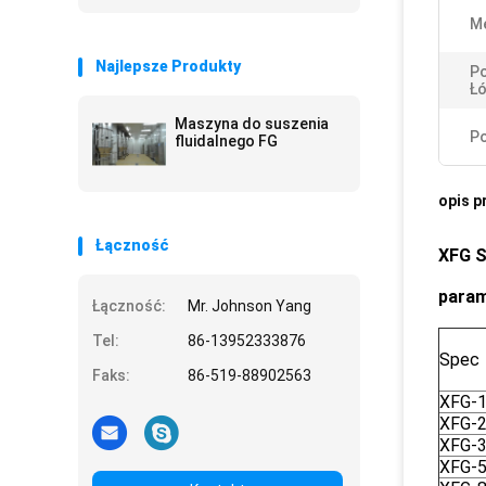
M
Najlepsze Produkty
Po
Łó
Maszyna do suszenia
Po
fluidalnego FG
opis p
Łączność
XFG
S
param
Łączność:
Mr. Johnson Yang
Tel:
86-13952333876
Spec
Faks:
86-519-88902563
XFG-
XFG-
XFG-
XFG-