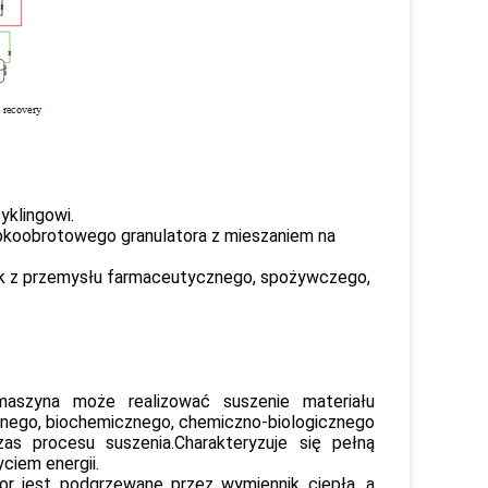
yklingowi.
zybkoobrotowego granulatora z mieszaniem na
lnik z przemysłu farmaceutycznego, spożywczego,
szyna może realizować suszenie materiału
znego, biochemicznego, chemiczno-biologicznego
as procesu suszenia.Charakteryzuje się pełną
ciem energii.
or jest podgrzewane przez wymiennik ciepła, a