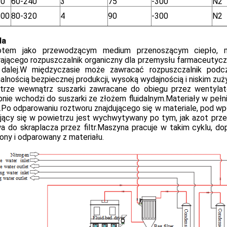
80
60-240
3
75
-300
N2
100
80-320
4
90
-300
N2
da
tem jako przewodzącym medium przenoszącym ciepło, ma
rającego rozpuszczalnik organiczny dla przemysłu farmaceutyc
 dalej.W międzyczasie może zawracać rozpuszczalnik podcz
lnością bezpiecznej produkcji, wysoką wydajnością i niskim zuży
trze wewnątrz suszarki zawracane do obiegu przez wentylat
nie wchodzi do suszarki ze złożem fluidalnym.Materiały w pełn
.Po odparowaniu roztworu znajdującego się w materiale, pod wp
ujący się w powietrzu jest wychwytywany po tym, jak azot pr
 do skraplacza przez filtr.Maszyna pracuje w takim cyklu, dop
ony i odparowany z materiału.