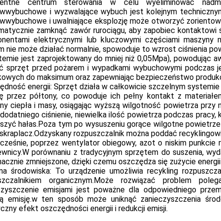
igentne centrum sterowania w celu wyeliminować nadmie
iwwybuchowe i wyzwalające wybuch jest kolejnym techniczny
iwwybuchowe i uwalniające eksplozję może otworzyć zorientowa
omatycznie zamknąć zawór rurociągu, aby zapobiec kontaktowi ś
nentami elektrycznymi lub kluczowymi częściami maszyny ma
 nie może działać normalnie, spowoduje to wzrost ciśnienia pow
temie jest zaprojektowany do mniej niż 0,05Mpa), powodując a
ić sprzęt przed pożarem i wypadkami wybuchowymi podczas jego 
kowych do maksimum oraz zapewniając bezpieczeństwo produkcj
ędność energii: Sprzęt działa w całkowicie szczelnym systemie
ę przez półtony, co powoduje ich pełny kontakt z materiał
y ciepła i masy, osiągając wyższą wilgotność powietrza przy ni
dodatniego ciśnienie, niewielka ilość powietrza podczas pracy,
jszyć hałas.Poza tym po wysuszeniu gorące wilgotne powietrze 
 skraplacz.Odzyskany rozpuszczalnik można poddać recyklingowi
cześnie, poprzez wentylator obiegowy, azot o niskim punkcie
ewnicy.W porównaniu z tradycyjnym sprzętem do suszenia, wydaj
nacznie zmniejszone, dzięki czemu oszczędza się zużycie energii 
na środowiska: To urządzenie umożliwia recykling rozpuszcza
szczalnikiem organicznym.Może rozwiązać problem pole
czyszczenie emisjami jest poważne dla odpowiedniego przemy
ą emisję.w ten sposób może uniknąć zanieczyszczenia środ
czny efekt oszczędności energii i redukcji emisji.