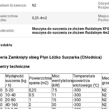
Odzys
edium Grzewcze:
N2
Rozpus
wierzchnia
Miejsc
0,25-4m2
żka:
Pocho
Maszyna do suszenia ze złożem fluidalnym XF
dkreślić:
maszyna do suszenia ze złożem fluidalnym 4m
roduktu
eria
Zamknięty obieg
Płyn
Łóżko
Suszarka
(Chłodnica)
etry techniczne
Wydajność
Moc
Temperatura
Powierzchnia
Med
suszenia (kg
wentylatora
powietrza
spania (m2)
grz
/ h)
(kW)
wlotowego (℃)
10
5-20
0,25
7.5
-300
N2
20
10-40
0.5
11
-300
N2
30
20-80
1
15
-300
N2
50
40-160
2
30
-300
N2