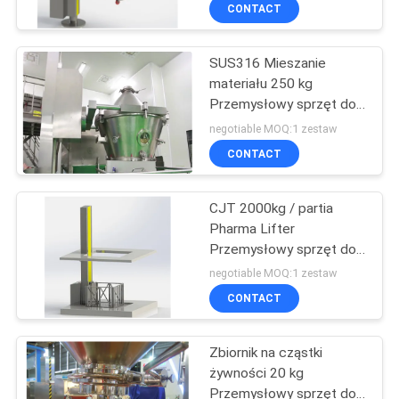
KONTROLA
CONTACT
JAKOŚCI
SUS316 Mieszanie
16
materiału 250 kg
SKONTAKTUJ
Przemysłowy sprzęt do
Suszarka do
SIĘ
podnoszenia
negotiable MOQ:1 zestaw
piekarnika
Z
CONTACT
NAMI
CJT 2000kg / partia
Pharma Lifter
AKTUALNOŚCI
Przemysłowy sprzęt do
16
podnoszenia
negotiable MOQ:1 zestaw
Suszarnia
POPROSIĆ
CONTACT
O
rozpyłowa
Zbiornik na cząstki
WYCENĘ
żywności 20 kg
Przemysłowy sprzęt do