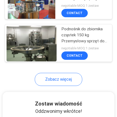
podnoszenia
SITEMAP
negotiable MOQ:1 zestaw
CONTACT
27
PRIVACY
Maszyna do
Podnośnik do zbiornika
POLICY
cząstek 150 kg
granulacji proszku
Przemysłowy sprzęt do
podnoszenia
negotiable MOQ:1 zestaw
CONTACT
11
Zobacz więcej
Przemysłowa
maszyna do
Zostaw wiadomość
mieszania
Oddzwonimy wkrótce!