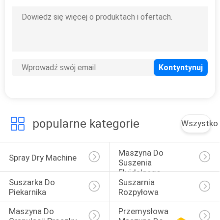
9
Maszyna do
rozdrabniania
mielenia
popularne kategorie
Wszystko
19
Suszarka
Maszyna Do 
Spray Dry Machine
Suszenia 
kondukcyjna
Fluidalnego
Suszarka Do 
Suszarnia 
Piekarnika
Rozpyłowa
Maszyna Do 
Przemysłowa 