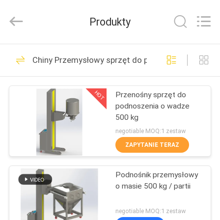
XIANDAO
Drying
Technology
Produkty
Co.,
Ltd..
All
Rights
DOM
Reserved.
29
Chiny Przemysłowy sprzęt do podnoszenia
Spray Dry Machine
PRODUKTY
HOT
Przenośny sprzęt do
podnoszenia o wadze
O
500 kg
NAS
negotiable MOQ:1 zestaw
ZAPYTANIE TERAZ
21
WYCIECZKA
Maszyna do
Podnośnik przemysłowy
PO
o masie 500 kg / partii
FABRYCE
suszenia fluidalnego
negotiable MOQ:1 zestaw