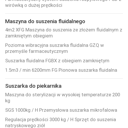
KONTROLA
wirówką o dużej prędkości
JAKOŚCI
Maszyna do suszenia fluidalnego
4m2 XFG Maszyna do suszenia ze złożem fluidalnym z
SKONTAKTUJ
zamkniętym obiegiem
SIĘ
Pozioma wibracyjna suszarka fluidalna GZQ w
Z
przemyśle farmaceutycznym
NAMI
Suszarka fluidalna FGBX z obiegiem zamkniętym
1.5m3 / min 6200mm FG Pionowa suszarka fluidalna
AKTUALNOŚCI
Suszarka do piekarnika
Maszyna do sterylizacji w wysokiej temperaturze 200
POPROSIĆ
kg
O
SGS 1000kg / H Przemysłowa suszarka mikrofalowa
WYCENĘ
Regulacja prędkości 3000 kg / H Sprzęt do suszenia
natryskowego ziół