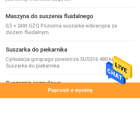
Maszyna do suszenia fluidalnego
0,5 × 2kW GZQ Pozioma suszarka wibracyjna ze
złożem fluidalnym
Suszarka do piekarnika
Cyrkulacja gorącego powietrza SUS316 480 kg
Suszarka do piekarnika
Suszarnia rozpyłowa
Poprosić o wycenę
Suszarnia rozpyłowa do czarnej herbaty CE 2mm
Instant
Maszyna do granulacji proszku
80 Mesh Particle 500kg / Partia FL Fluid Bed Dryer
Granulator