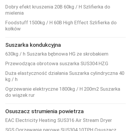
Dobry efekt kruszenia 20B 60kg / H Szlifierka do
mielenia
Foodstuff 1500kg / H 60B High Effect Szlifierka do
kołków
Suszarka kondukcyjna
630kg / h Suszarka bębnowa HG ze skrobakiem
Przewodząca obrotowa suszarka SUS304 HZG
Duża elastyczność działania Suszarka cylindryczna 40
kg / h
Ogrzewanie elektryczne 1800kg / H 200m2 Suszarka
do wiązek rur
Osuszacz strumienia powietrza
EAC Electricity Heating SUS316 Air Stream Dryer
SGS Ogrzewanie parowe SUS304 10TPH Osuszacz