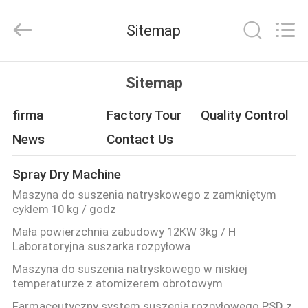
XIANDAO
Drying
Technology
Sitemap
Co.,
Ltd..
All
Rights
DOM
Reserved.
Sitemap
PRODUKTY
firma
Factory Tour
Quality Control
News
Contact Us
O
Spray Dry Machine
NAS
Maszyna do suszenia natryskowego z zamkniętym
cyklem 10 kg / godz
WYCIECZKA
Mała powierzchnia zabudowy 12KW 3kg / H
Laboratoryjna suszarka rozpyłowa
PO
Maszyna do suszenia natryskowego w niskiej
FABRYCE
temperaturze z atomizerem obrotowym
Farmaceutyczny system suszenia rozpyłowego PSD z