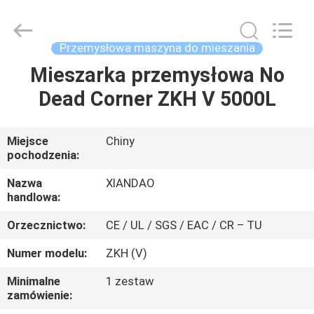
XIANDAO
Drying
Technology
Co.,
Ltd..
Przemysłowa maszyna do mieszania
All
Rights
Mieszarka przemysłowa No
DOM
Reserved.
Dead Corner ZKH V 5000L
PRODUKTY
Miejsce
Chiny
pochodzenia:
O
NAS
Nazwa
XIANDAO
handlowa:
Orzecznictwo:
CE / UL / SGS / EAC / CR – TU
WYCIECZKA
PO
Numer modelu:
ZKH (V)
FABRYCE
Minimalne
1 zestaw
zamówienie: