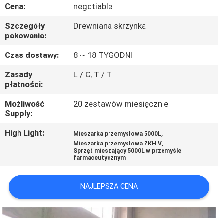
KONTROLA
Cena:
negotiable
JAKOŚCI
Szczegóły
Drewniana skrzynka
pakowania:
SKONTAKTUJ
Czas dostawy:
8 ~ 18 TYGODNI
SIĘ
Zasady
L / C, T / T
płatności:
Z
NAMI
Możliwość
20 zestawów miesięcznie
Supply:
AKTUALNOŚCI
High Light:
,
Mieszarka przemysłowa 5000L
,
Mieszarka przemysłowa ZKH V
Sprzęt mieszający 5000L w przemyśle
farmaceutycznym
POPROSIĆ
O
NAJLEPSZA CENA
WYCENĘ