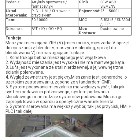
Podanie:
Artykuły spożywcze /
Silnik:
SEW ABB
farmaceutyki
SIEMENS
Układ
PLC + HMI / Sterowanie
Pojemność
:
25 ~ 5000 L.
sterowania:
przyciskiem
Tom:
50-10000L
MOC:
SUS316 / SUS304
/, ITP
Dokument:
FAT / IQ / OQ / PQ
Moc
Dostosowane
Dostawa
:
Funkcja
Maszyna mieszająca ZKH (V) (mieszarka v, mieszarka V, sprzęt
do mieszania v, blender v, maszyna v-blending, sprzęt do
blendowania V) ma następujące funkcje:
1. Konstrukcja bębna mieszającego jest wyjątkowa.
2. Wydajność mieszania jest wysoka i nie ma martwego kąta.
3. Lufa jest wykonana ze stali nierdzewnej, a jej wewnętrzne
ścianki polerowane.
4. Wygląd zewnętrzny jest piękny.Mieszanie jest jednorodne, o
szerokim zastosowaniu, zgodne ze standardem GMP.
5. System podawania mieszalnika ma większy wybór, taki jak
system podawania próżniowego, system podawania
ślimakowego i inne rodzaje systemów podawania.Można go
zaprojektować w oparciu o specyficzne warunki klienta.
6. System sterowania ma większy wybór, taki jak przycisk, HMI +
PLC i tak dalej.