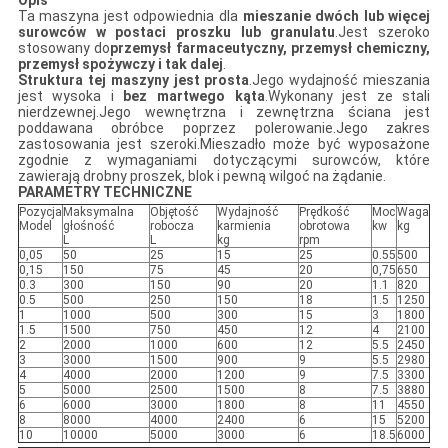
Opis
Ta maszyna jest odpowiednia dla
mieszanie dwóch lub więcej
surowców w postaci proszku lub granulatu
.Jest szeroko
stosowany do
przemysł farmaceutyczny, przemysł chemiczny,
przemysł spożywczy i tak dalej
.
Struktura tej maszyny jest prosta
.Jego wydajność mieszania
jest wysoka i
bez martwego kąta
.Wykonany jest ze stali
nierdzewnej.Jego wewnętrzna i zewnętrzna ściana jest
poddawana obróbce poprzez polerowanie.Jego zakres
zastosowania jest szeroki.Mieszadło może być wyposażone
zgodnie z wymaganiami dotyczącymi surowców, które
zawierają drobny proszek, blok i pewną wilgoć na żądanie.
PARAMETRY TECHNICZNE
Pozycja
Maksymalna
Objętość
Wydajność
Prędkość
Moc
Waga
Model
głośność
robocza
karmienia
obrotowa
kw
kg
L
L
kg
rpm
0,05
50
25
15
25
0.55
500
0,15
150
75
45
20
0,75
650
0.3
300
150
90
20
1.1
820
0.5
500
250
150
18
1.5
1250
1
1000
500
300
15
3
1800
1.5
1500
750
450
12
4
2100
2
2000
1000
600
12
5.5
2450
3
3000
1500
900
9
5.5
2980
4
4000
2000
1200
9
7.5
3300
5
5000
2500
1500
8
7.5
3880
6
6000
3000
1800
8
11
4550
8
8000
4000
2400
6
15
5200
10
10000
5000
3000
6
18.5
6000