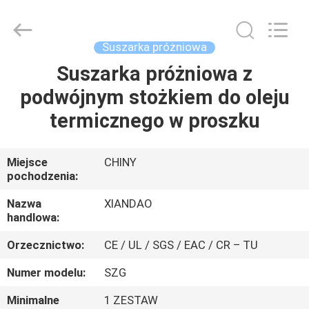
XIANDAO
Drying
Technology
Co.,
Ltd..
Suszarka próżniowa
All
Rights
Suszarka próżniowa z
DOM
Reserved.
podwójnym stożkiem do oleju
PRODUKTY
termicznego w proszku
O
Miejsce
CHINY
pochodzenia:
NAS
Nazwa
XIANDAO
handlowa:
WYCIECZKA
Orzecznictwo:
CE / UL / SGS / EAC / CR – TU
PO
FABRYCE
Numer modelu:
SZG
Minimalne
1 ZESTAW