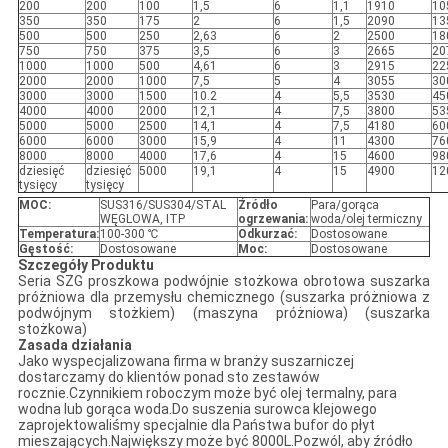
200
200
100
1,5
6
1,1
1910
10
350
350
175
2
6
1,5
2090
13
500
500
250
2,63
6
2
2500
18
750
750
375
3,5
6
3
2665
20
1000
1000
500
4,61
6
3
2915
22
2000
2000
1000
7,5
5
4
3055
30
3000
3000
1500
10.2
4
5,5
3530
45
4000
4000
2000
12,1
4
7,5
3800
53
5000
5000
2500
14,1
4
7,5
4180
60
6000
6000
3000
15,9
4
11
4300
76
8000
8000
4000
17,6
4
15
4600
98
dziesięć
dziesięć
5000
19,1
4
15
4900
12
tysięcy
tysięcy
MOC
:
SUS316/SUS304/STAL
Źródło
Para/gorąca
WĘGLOWA, ITP
ogrzewania:
woda/olej termiczny
Temperatura:
100-300 ℃
Odkurzać
:
Dostosowane
Gęstość
:
Dostosowane
Moc:
Dostosowane
Szczegóły Produktu
Seria SZG proszkowa podwójnie stożkowa obrotowa suszarka
próżniowa dla przemysłu chemicznego (suszarka próżniowa z
podwójnym stożkiem) (maszyna próżniowa) (suszarka
stożkowa)
Zasada działania
Jako wyspecjalizowana firma w branży suszarniczej
dostarczamy do klientów ponad sto zestawów
rocznie.Czynnikiem roboczym może być olej termalny, para
wodna lub gorąca woda.Do suszenia surowca klejowego
zaprojektowaliśmy specjalnie dla Państwa bufor do płyt
mieszających.Największy może być 8000L.Pozwól, aby źródło