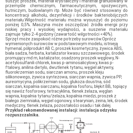
suszyć proszek, materiał krystaliczny i materiał granulowany w
przemyśle chemicznym, farmaceutycznym, spożywczym,
hutniczym, budowlanym itp. Może być również stosowany do
koncentracji alkoholu, dezynfekcji i środków bakteriobójczych
materiału.Wilgotność materiału można wysuszyć do poziomu
poniżej 0,5%. Maszyna może oszczędzać źródła energii przy
niskiej pracy i wysokiej wydajności, a suszenie materiału
zajmuje tylko 2-4 godziny (zawartość wilgotności <40%).
Sprzęt może zaspokoić różne potrzeby surowców.Oprócz
wymienionych surowców w podstawowym modelu, istnieją
hymenal, półprodukt AB C, proszek kosmetyczny, żywica ABS,
biała sadza, herbata, katalizator kwasu szczawiowego, środek
promujący md m, katalizator, osadzony proszek węglowy, N-
acetylosulfanili chlorek, kwas p-aminosalicylowy, kwas p-
ftalowy, anilina dietylo, dwutlenek tytanu, węgiel aktywny,
fluorokrzemian sodu, siarczan amonu, proszek kleju
silikonowego, żywica syntezowa, siarczan wapnia, żywica PP,
aureomycyna, polikrzemian sodu, glukoza doustna, sód
siarczan, kopalnia siarczanu, kopalnia fosforu, błękit BB, topiący
się nawóz fosforowy, tetracyklina, tlenek żelaza, węglan
wapnia, kopalnia tytanu/żelaza, kopalnia miedzi, proszek z
białego ziemniaka, węgiel ogonowy, stearynian, zeina, lek, środek
medyczny, tlenek żelaza, pozostałości osadu i tak dalej.
Przykład rekomendowanej instalacji: instalacja odzysku
rozpuszczalnika.