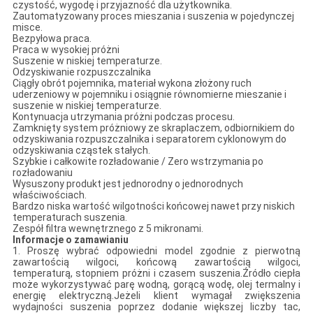
czystość, wygodę i przyjazność dla użytkownika.
Zautomatyzowany proces mieszania i suszenia w pojedynczej
misce.
Bezpyłowa praca.
Praca w wysokiej próżni
Suszenie w niskiej temperaturze.
Odzyskiwanie rozpuszczalnika
Ciągły obrót pojemnika, materiał wykona złożony ruch
uderzeniowy w pojemniku i osiągnie równomierne mieszanie i
suszenie w niskiej temperaturze.
Kontynuacja utrzymania próżni podczas procesu.
Zamknięty system próżniowy ze skraplaczem, odbiornikiem do
odzyskiwania rozpuszczalnika i separatorem cyklonowym do
odzyskiwania cząstek stałych.
Szybkie i całkowite rozładowanie / Zero wstrzymania po
rozładowaniu
Wysuszony produkt jest jednorodny o jednorodnych
właściwościach.
Bardzo niska wartość wilgotności końcowej nawet przy niskich
temperaturach suszenia.
Zespół filtra wewnętrznego z 5 mikronami.
Informacje o zamawianiu
1. Proszę wybrać odpowiedni model zgodnie z pierwotną
zawartością wilgoci, końcową zawartością wilgoci,
temperaturą, stopniem próżni i czasem suszenia.Źródło ciepła
może wykorzystywać parę wodną, ​​gorącą wodę, olej termalny i
energię elektryczną.Jeżeli klient wymagał zwiększenia
wydajności suszenia poprzez dodanie większej liczby tac,