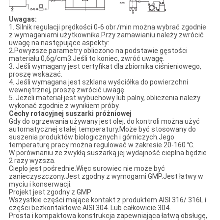
Uwaga
s
:
1. Silnik regulacji prędkości 0-6 obr./min można wybrać zgodnie
z wymaganiami użytkownika.Przy zamawianiu należy zwrócić
uwagę na następujące aspekty:
2.Powyższe parametry obliczono na podstawie gęstości
materiału 0,6g/cm3.Jeśli to koniec, zwróć uwagę.
3. Jeśli wymagany jest certyfikat dla zbiornika ciśnieniowego,
proszę wskazać.
4. Jeśli wymagana jest szklana wyściółka do powierzchni
wewnętrznej, proszę zwrócić uwagę.
5. Jeżeli materiał jest wybuchowy lub palny, obliczenia należy
wykonać zgodnie z wynikiem próby.
Cechy rotacyjnej suszarki próżniowej
Gdy do ogrzewania używany jest olej, do kontroli można użyć
automatycznej stałej temperatury.Może być stosowany do
suszenia produktów biologicznych i górniczych.Jego
temperaturę pracy można regulować w zakresie 20-160 ℃.
W porównaniu ze zwykłą suszarką jej wydajność cieplna będzie
2 razy wyższa.
Ciepło jest pośrednie.Więc surowiec nie może być
zanieczyszczony.Jest zgodny z wymogami GMP.Jest łatwy w
myciu i konserwacji.
Projekt jest zgodny z GMP
Wszystkie części mające kontakt z produktem AISI 316/ 316L i
części bezkontaktowe AISI 304. Lub całkowicie 304.
Prosta i kompaktowa konstrukcja zapewniająca łatwą obsługę,