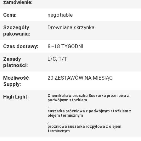
zamówienie:
KONTROLA
JAKOŚCI
Cena:
negotiable
Szczegóły
Drewniana skrzynka
SKONTAKTUJ
pakowania:
SIĘ
Czas dostawy:
8~18 TYGODNI
Z
Zasady
L/C, T/T
płatności:
NAMI
Możliwość
20 ZESTAWÓW NA MIESIĄC
Supply:
AKTUALNOŚCI
High Light:
Chemikalia w proszku Suszarka próżniowa z
podwójnym stożkiem
,
POPROSIĆ
suszarka próżniowa z podwójnym stożkiem z
olejem termicznym
O
,
WYCENĘ
próżniowa suszarka rozpyłowa z olejem
termicznym