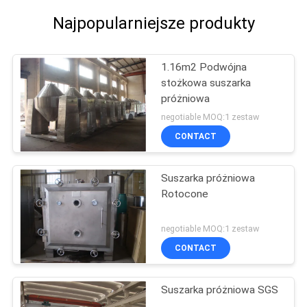
Najpopularniejsze produkty
1.16m2 Podwójna
stożkowa suszarka
próżniowa
negotiable MOQ:1 zestaw
CONTACT
Suszarka próżniowa
Rotocone
negotiable MOQ:1 zestaw
CONTACT
Suszarka próżniowa SGS