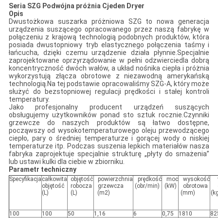
Seria SZG
Podwójna próżnia
C
jeden
D
ryer
Opis
Dwustożkowa suszarka próżniowa SZG to nowa generacja
urządzenia suszącego opracowanego przez naszą fabrykę w
połączeniu z krajową technologią podobnych produktów, która
posiada dwustopniowy tryb elastycznego połączenia taśmy i
łańcucha, dzięki czemu urządzenie działa płynnie.Specjalnie
zaprojektowane oprzyrządowanie w pełni odzwierciedla dobrą
koncentryczność dwóch wałów, a układ nośnika ciepła i próżnia
wykorzystują złącza obrotowe z niezawodną amerykańską
technologią.Na tej podstawie opracowaliśmy SZG-A, który może
służyć do bezstopniowej regulacji prędkości i stałej kontroli
temperatury.
Jako profesjonalny producent urządzeń suszących
obsługujemy użytkowników ponad sto sztuk rocznie.Czynniki
grzewcze do naszych produktów są łatwo dostępne,
począwszy od wysokotemperaturowego oleju przewodzącego
ciepło, pary o średniej temperaturze i gorącej wody o niskiej
temperaturze itp. Podczas suszenia lepkich materiałów nasza
fabryka zaprojektuje specjalnie strukturę „płyty do smażenia”
lub ustawi kulki dla ciebie w zbiorniku.
Parametr techniczny
Specyfikacja
całkowita
objętość
powierzchnia
prędkość
moc
wysokość
objętość
robocza
grzewcza
(obr/min)
(kW)
obrotowa
(L)
(L)
(m2)
(mm)
(k
100
100
50
1,16
6
0,75
1810
82