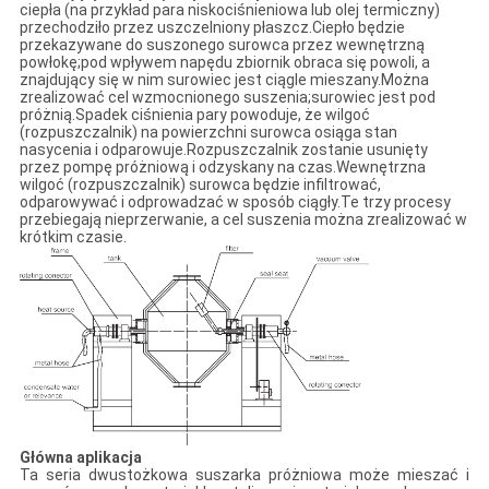
ciepła (na przykład para niskociśnieniowa lub olej termiczny)
przechodziło przez uszczelniony płaszcz.Ciepło będzie
przekazywane do suszonego surowca przez wewnętrzną
powłokę;pod wpływem napędu zbiornik obraca się powoli, a
znajdujący się w nim surowiec jest ciągle mieszany.Można
zrealizować cel wzmocnionego suszenia;surowiec jest pod
próżnią.Spadek ciśnienia pary powoduje, że wilgoć
(rozpuszczalnik) na powierzchni surowca osiąga stan
nasycenia i odparowuje.Rozpuszczalnik zostanie usunięty
przez pompę próżniową i odzyskany na czas.Wewnętrzna
wilgoć (rozpuszczalnik) surowca będzie infiltrować,
odparowywać i odprowadzać w sposób ciągły.Te trzy procesy
przebiegają nieprzerwanie, a cel suszenia można zrealizować w
krótkim czasie.
Główna aplikacja
Ta seria dwustożkowa suszarka próżniowa może mieszać i