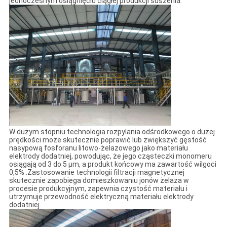
jednoczesnym osiągnięciu ciągłej produkcji suszenia.
W dużym stopniu technologia rozpylania odśrodkowego o dużej
prędkości może skutecznie poprawić lub zwiększyć gęstość
nasypową fosforanu litowo-żelazowego jako materiału
elektrody dodatniej, powodując, że jego cząsteczki monomeru
osiągają od 3 do 5 μm, a produkt końcowy ma zawartość wilgoci
0,5% .Zastosowanie technologii filtracji magnetycznej
skutecznie zapobiega domieszkowaniu jonów żelaza w
procesie produkcyjnym, zapewnia czystość materiału i
utrzymuje przewodność elektryczną materiału elektrody
dodatniej.