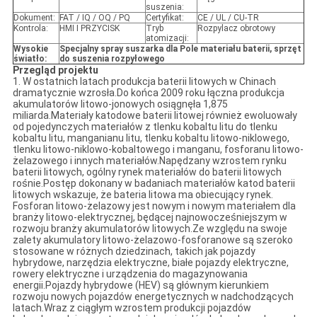
suszenia:
Dokument:
FAT / IQ / OQ / PQ
Certyfikat:
CE / UL / CU-TR
Kontrola:
HMI I PRZYCISK
Tryb
Rozpylacz obrotowy
atomizacji:
Wysokie
Specjalny spray
suszarka
dla
Pole materiału baterii
,
sprzęt
światło:
do suszenia rozpyłowego
Przegląd projektu
1. W ostatnich latach produkcja baterii litowych w Chinach
dramatycznie wzrosła.Do końca 2009 roku łączna produkcja
akumulatorów litowo-jonowych osiągnęła 1,875
miliarda.Materiały katodowe baterii litowej również ewoluowały
od pojedynczych materiałów z tlenku kobaltu litu do tlenku
kobaltu litu, manganianu litu, tlenku kobaltu litowo-niklowego,
tlenku litowo-niklowo-kobaltowego i manganu, fosforanu litowo-
żelazowego i innych materiałów.Napędzany wzrostem rynku
baterii litowych, ogólny rynek materiałów do baterii litowych
rośnie.Postęp dokonany w badaniach materiałów katod baterii
litowych wskazuje, że bateria litowa ma obiecujący rynek.
Fosforan litowo-żelazowy jest nowym i nowym materiałem dla
branży litowo-elektrycznej, będącej najnowocześniejszym w
rozwoju branży akumulatorów litowych.Ze względu na swoje
zalety akumulatory litowo-żelazowo-fosforanowe są szeroko
stosowane w różnych dziedzinach, takich jak pojazdy
hybrydowe, narzędzia elektryczne, białe pojazdy elektryczne,
rowery elektryczne i urządzenia do magazynowania
energii.Pojazdy hybrydowe (HEV) są głównym kierunkiem
rozwoju nowych pojazdów energetycznych w nadchodzących
latach.Wraz z ciągłym wzrostem produkcji pojazdów