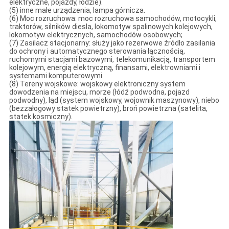
elektryczne, pojazdy, łodzie).
(5) inne małe urządzenia, lampa górnicza.
(6) Moc rozruchowa: moc rozruchowa samochodów, motocykli,
traktorów, silników diesla, lokomotyw spalinowych kolejowych,
lokomotyw elektrycznych, samochodów osobowych;
(7) Zasilacz stacjonarny: służy jako rezerwowe źródło zasilania
do ochrony i automatycznego sterowania łącznością,
ruchomymi stacjami bazowymi, telekomunikacją, transportem
kolejowym, energią elektryczną, finansami, elektrowniami i
systemami komputerowymi.
(8) Tereny wojskowe: wojskowy elektroniczny system
dowodzenia na miejscu, morze (łódź podwodna, pojazd
podwodny), ląd (system wojskowy, wojownik maszynowy), niebo
(bezzałogowy statek powietrzny), broń powietrzna (satelita,
statek kosmiczny).