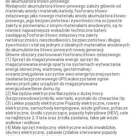
do akumulatora litowo-jonowego
Wydajność akumulatora litowo-jonowego zależy głównie od
materiału anody i materiału katody, fosforanu litowo-
żelazowego jako nowego materiału anody akumulatora litowo-
jonowego, jego bezpieczeństwa i żywotności ma oczywiste
zalety w porównaniu z innymi materiałami anodowymi, są to
również najważniejsze wskaźniki techniczne baterii
zasilającej.Fosforan litowo-żelazowy ma zalety
nietoksyczności, nieszkodliwości, bezpieczeństwa i długiej
żywotności i stał się jednym z idealnych materiałów anodowych
do akumulatorów litowo-jonowych nowej generacji.
Główne obszary zastosowań fosforanu litowo-żelazowego:
(1) Sprzęt do magazynowania energii: sprzęt do
magazynowania energii oparty na systemach wytwarzania
energii słonecznej, wiatrowej, geotermalnej i
oceanicznej;golenie szczytów sieci energetycznej;system
zasilania bezprzerwowego UPS;wykorzystanie ogniw
słonecznych jako urządzeń do magazynowania
energii;oświetlenie domu itp.
(2) Narzędzia elektryczne Narzędzia o dużej mocy
(bezprzewodowe);młotki, wiertarki, wycinaki do chwastów itp.
(3) Lekkie pojazdy elektryczne Pojazdy elektryczne, rowery
elektryczne, samochody kempingowe, wózki golfowe, pchacze
elektryczne, środki czyszczące, pojazdy hybrydowe (HEV), cele
na najbliższe 2-3 lata oraz źródła zasilania, takie jak wózki
widłowe i widłowe.
(4) Mały sprzęt medyczny: elektryczne wózki inwalidzkie,
skutery elektryczne, zabawki (zdalnie sterowane pojazdy