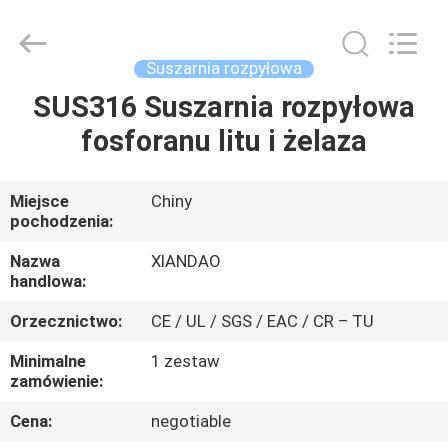
XIANDAO
Drying
Technology
Co.,
Ltd..
Suszarnia rozpyłowa
All
Rights
SUS316 Suszarnia rozpyłowa
DOM
Reserved.
fosforanu litu i żelaza
PRODUKTY
Miejsce
Chiny
pochodzenia:
O
NAS
Nazwa
XIANDAO
handlowa:
Orzecznictwo:
CE / UL / SGS / EAC / CR – TU
WYCIECZKA
PO
Minimalne
1 zestaw
zamówienie:
FABRYCE
Cena:
negotiable