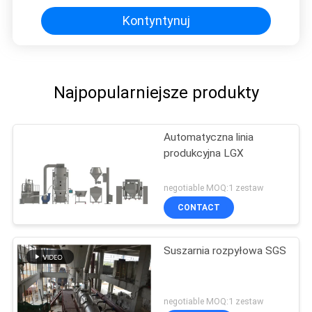
Kontyntynuj
Najpopularniejsze produkty
Automatyczna linia
produkcyjna LGX
negotiable MOQ:1 zestaw
CONTACT
Suszarnia rozpyłowa SGS
negotiable MOQ:1 zestaw