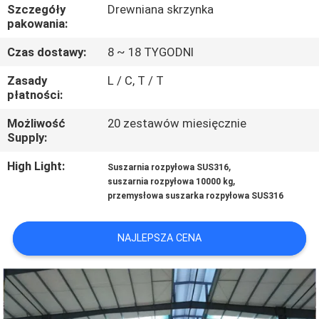
KONTROLA
Szczegóły
Drewniana skrzynka
pakowania:
JAKOŚCI
Czas dostawy:
8 ~ 18 TYGODNI
SKONTAKTUJ
Zasady
L / C, T / T
płatności:
SIĘ
Możliwość
20 zestawów miesięcznie
Z
Supply:
NAMI
High Light:
,
Suszarnia rozpyłowa SUS316
,
suszarnia rozpyłowa 10000 kg
AKTUALNOŚCI
przemysłowa suszarka rozpyłowa SUS316
NAJLEPSZA CENA
POPROSIĆ
O
WYCENĘ