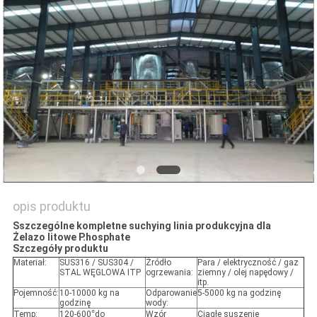
SITEMAP
PRIVACY
POLICY
opis produktu
S
szczególne kompletne
suchy
ing
linia produkcyjna
dla
Żelazo litowe
P.
hosphate
Szczegóły produktu
Materiał:
SUS316 / SUS304 /
Źródło
Para / elektryczność / gaz
STAL WĘGLOWA ITP
ogrzewania:
ziemny / olej napędowy /
itp.
Pojemność:
10-10000 kg na
Odparowanie
5-5000 kg na godzinę
godzinę
wody:
°
Temp:
120-600
do
Wzór
Ciągłe suszenie