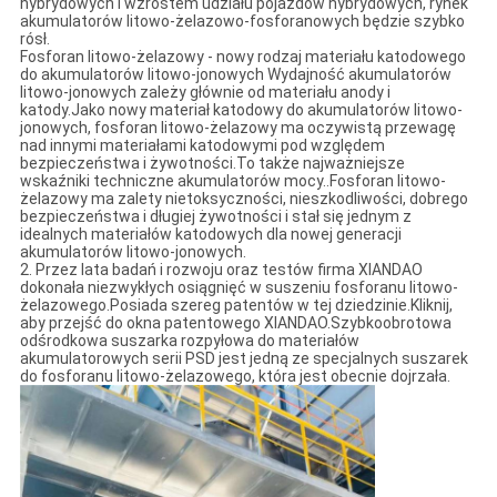
hybrydowych i wzrostem udziału pojazdów hybrydowych, rynek
akumulatorów litowo-żelazowo-fosforanowych będzie szybko
rósł.
Fosforan litowo-żelazowy - nowy rodzaj materiału katodowego
do akumulatorów litowo-jonowych Wydajność akumulatorów
litowo-jonowych zależy głównie od materiału anody i
katody.Jako nowy materiał katodowy do akumulatorów litowo-
jonowych, fosforan litowo-żelazowy ma oczywistą przewagę
nad innymi materiałami katodowymi pod względem
bezpieczeństwa i żywotności.To także najważniejsze
wskaźniki techniczne akumulatorów mocy..Fosforan litowo-
żelazowy ma zalety nietoksyczności, nieszkodliwości, dobrego
bezpieczeństwa i długiej żywotności i stał się jednym z
idealnych materiałów katodowych dla nowej generacji
akumulatorów litowo-jonowych.
2. Przez lata badań i rozwoju oraz testów firma XIANDAO
dokonała niezwykłych osiągnięć w suszeniu fosforanu litowo-
żelazowego.Posiada szereg patentów w tej dziedzinie.Kliknij,
aby przejść do okna patentowego XIANDAO.Szybkoobrotowa
odśrodkowa suszarka rozpyłowa do materiałów
akumulatorowych serii PSD jest jedną ze specjalnych suszarek
do fosforanu litowo-żelazowego, która jest obecnie dojrzała.