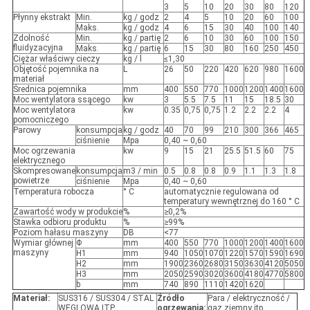
3
5
10
20
30
80
120
Płynny ekstrakt
Min.
kg / godz
2
4
5
10
20
60
100
Maks.
kg / godz
4
6
15
30
40
100
140
Zdolność
Min.
kg / partię
2
6
10
30
60
100
150
fluidyzacyjna
Maks.
kg / partię
6
15
30
80
160
250
450
Ciężar właściwy cieczy
kg / l
≤1,30
Objętość pojemnika na
L
26
50
220
420
620
980
1600
materiał
Średnica pojemnika
mm
400
550
770
1000
1200
1400
1600
Moc wentylatora ssącego
kw
3
5.5
7.5
11
15
18.5
30
Moc wentylatora
kw
0.35
0,75
0,75
1.2
2.2
2.2
4
pomocniczego
Parowy
konsumpcja
kg / godz
40
70
99
210
300
366
465
ciśnienie
Mpa
0,40 ~ 0,60
Moc ogrzewania
kw
9
15
21
25.5
51.5
60
75
elektrycznego
Skompresowane
konsumpcja
m3 / min
0.5
0.8
0.8
0.9
1.1
1.3
1.8
powietrze
ciśnienie
Mpa
0,40 ~ 0,60
Temperatura robocza
° C
automatycznie regulowana od
temperatury wewnętrznej do 160 ° C
Zawartość wody w produkcie
%
≥0,2%
Stawka odbioru produktu
%
≥99%
Poziom hałasu maszyny
DB
<77
Wymiar głównej
Φ
mm
400
550
770
1000
1200
1400
1600
maszyny
H1
mm
940
1050
1070
1220
1570
1590
1690
H2
mm
1900
2360
2680
3150
3630
4120
5050
H3
mm
2050
2590
3020
3600
4180
4770
5800
b
mm
740
890
1110
1420
1620
Materiał:
SUS316 / SUS304 / STAL
Źródło
Para / elektryczność /
WĘGLOWA ITP
ogrzewania:
gaz ziemny itp