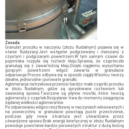
Zasada
Granulat proszku w naczyniu (złożu fluidalnym) pojawia się w
stanie fluidyzacji.Jest wstępnie podgrzewany i mieszany z
czystym i podgrzanym powietrzem.W tym samym czasie do
pojemnika rozpyla się roztwór kleju.Sprawia, że ​​cząsteczki
granulują się z zawartością kleju.Dzięki ciągłemu wysychaniu
gorącym powietrzem wilgoć zawarta w granulacie
odparowuje.Proces odbywa się w sposób ciągły.W końcu tworzy
idealne, jednorodne i porowate granulki.
Aglomeracja natryskowa przenosi bardzo małe cząstki proszku
w złożu fluidalnym, gdzie są spryskiwane roztworem lub
zawiesiną spoiwa.Tworzone są płynne mostki, które tworzą
aglomeraty z cząstek.Rozpylanie trwa do momentu osiągnięcia
żądanej wielkości aglomeratów.
Po odparowaniu wilgoci resztkowej w naczyniach włosowatych i
na powierzchni, w granulacie powstają puste przestrzenie,
podczas gdy nowa struktura jest utwardzana przez
utwardzone spoiwo.Brak energii kinetycznej w złożu fluidalnym
powoduje powstanie bardzo porowatych struktur z dużą ilością