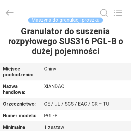
XIANDAO
Drying
Technology
Co.,
Ltd..
Maszyna do granulacji proszku
All
Rights
Granulator do suszenia
DOM
Reserved.
rozpyłowego SUS316 PGL-B o
PRODUKTY
dużej pojemności
O
Miejsce
Chiny
pochodzenia:
NAS
Nazwa
XIANDAO
handlowa:
WYCIECZKA
Orzecznictwo:
CE / UL / SGS / EAC / CR – TU
PO
FABRYCE
Numer modelu:
PGL-B
Minimalne
1 zestaw