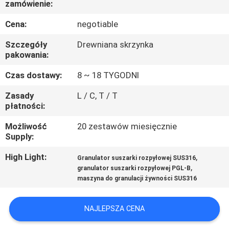
zamówienie:
KONTROLA
JAKOŚCI
Cena:
negotiable
Szczegóły
Drewniana skrzynka
SKONTAKTUJ
pakowania:
SIĘ
Czas dostawy:
8 ~ 18 TYGODNI
Z
Zasady
L / C, T / T
płatności:
NAMI
Możliwość
20 zestawów miesięcznie
Supply:
AKTUALNOŚCI
High Light:
,
Granulator suszarki rozpyłowej SUS316
,
granulator suszarki rozpyłowej PGL-B
POPROSIĆ
maszyna do granulacji żywności SUS316
O
WYCENĘ
NAJLEPSZA CENA