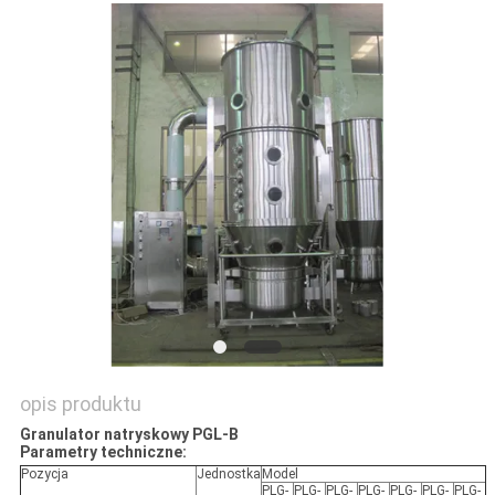
SITEMAP
PRIVACY
POLICY
opis produktu
Granulator natryskowy PGL-B
Parametry techniczne:
Pozycja
Jednostka
Model
PLG-
PLG-
PLG-
PLG-
PLG-
PLG-
PLG-