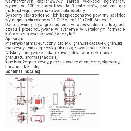
wewnętrznych kapilar.Zwykły zakres wielkości aglomeratu
wynosi od 100 mikrometrów do 3 milimetrów, podczas gdy
materiał wyjściowy może być mikrodrobny.
Systemy elektroniczne i ich bezpieczeństwo powinny spełniać
wymagania określone w 21 CFR część 11 i GMP Annex 11;
Dane powinny być gromadzone w odpowiednich odstępach
czasu i przechowywane w systemie w ustalonym formacie,
który można wydrukować / odczytać;
Aplikacje
Przemysł farmaceutyczny: tabletki, granulki kapsułek, granulki
medycyny chińskiej z niską lub niską zawartością cukru.
Artykuły spożywcze: kakao, kawa, mleko w proszku, sok z
granulatu, aromat i tak dalej.
Inne branże: pestycydy, pasza, nawozy chemiczne, pigmenty,
barwniki i tak dalej.
Schemat instalacji