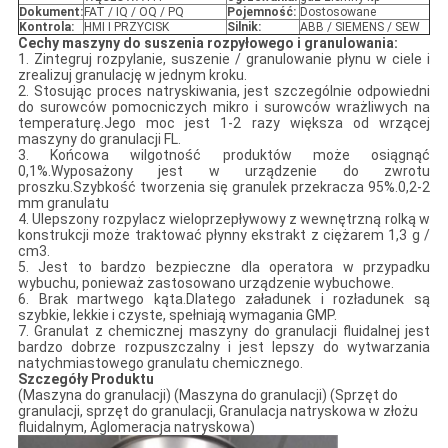
Dokument:
FAT / IQ / OQ / PQ
Pojemność:
Dostosowane
Kontrola:
HMI I PRZYCISK
Silnik:
ABB / SIEMENS / SEW
Cechy maszyny do suszenia rozpyłowego i granulowania:
1. Zintegruj rozpylanie, suszenie / granulowanie płynu w ciele i
zrealizuj granulację w jednym kroku.
2. Stosując proces natryskiwania, jest szczególnie odpowiedni
do surowców pomocniczych mikro i surowców wrażliwych na
temperaturę.Jego moc jest 1-2 razy większa od wrzącej
maszyny do granulacji FL.
3. Końcowa wilgotność produktów może osiągnąć
0,1%.Wyposażony jest w urządzenie do zwrotu
proszku.Szybkość tworzenia się granulek przekracza 95%.0,2-2
mm granulatu
4. Ulepszony rozpylacz wieloprzepływowy z wewnętrzną rolką w
konstrukcji może traktować płynny ekstrakt z ciężarem 1,3 g /
cm3.
5. Jest to bardzo bezpieczne dla operatora w przypadku
wybuchu, ponieważ zastosowano urządzenie wybuchowe.
6. Brak martwego kąta.Dlatego załadunek i rozładunek są
szybkie, lekkie i czyste, spełniają wymagania GMP.
7. Granulat z chemicznej maszyny do granulacji fluidalnej jest
bardzo dobrze rozpuszczalny i jest lepszy do wytwarzania
natychmiastowego granulatu chemicznego.
Szczegóły Produktu
(Maszyna do granulacji) (Maszyna do granulacji) (Sprzęt do
granulacji, sprzęt do granulacji, Granulacja natryskowa w złożu
fluidalnym, Aglomeracja natryskowa)